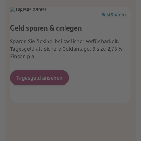
BestSparen
Geld sparen & anlegen
Kre
Sparen Sie flexibel bei täglicher Verfügbarkeit.
Eine
Tagesgeld als sichere Geldanlage. Bis zu 2,75 %
Bar
Zinsen p.a.
biet
als 
Tagesgeld ansehen
K