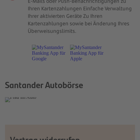
E-Mails oder Push-Benachrichtigungen zu
Ihren Kartenzahlungen ​Einfache Verwaltung
Ihrer aktivierten Geräte ​Zu Ihren
Kartenzahlungen sowie bei Änderung Ihres
Überweisungslimits​.
Santander Autobörse
Ihre Plattform für Neu- und Gebrauchtwagen.
Neues Fahrzeug finden
Santander Autobörse
Vertrag widerrufen