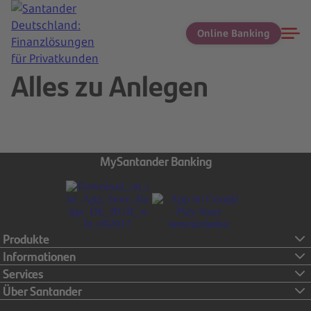
Online Banking
Alles zu Anlegen
MySantander Banking
Produkte
Kostenloses Girokonto
Informationen
Kostenlose Kreditkarte
Konditionen
Services
Tagesgeld
Entgeltinformationen
Downloads
Über Santander
Festgeld
Einlagensicherung
Kontowechsel
Über uns
Kredit