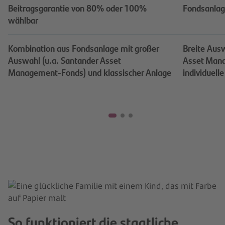
Beitragsgarantie von 80% oder 100%
Fondsanlag
wählbar
Kombination aus Fondsanlage mit großer
Breite Ausw
Auswahl (u.a. Santander Asset
Asset Mana
Management-Fonds) und klassischer Anlage
individuell
So funktioniert die staatliche