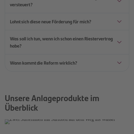
versteuert?
Lohnt sich diese neue Förderung für mich?
Was soll ich tun, wenn ich schon einen Riestervertrag
habe?
Wann kommt die Reform wirklich?
Entdecken Sie weitere Anlageprodukte
Mit unseren Spar- und Anlageprodukten können
Sie Ihr Geld flexibel und sicher anlegen
Unsere Anlageprodukte im
Mehr erfahren
Überblick