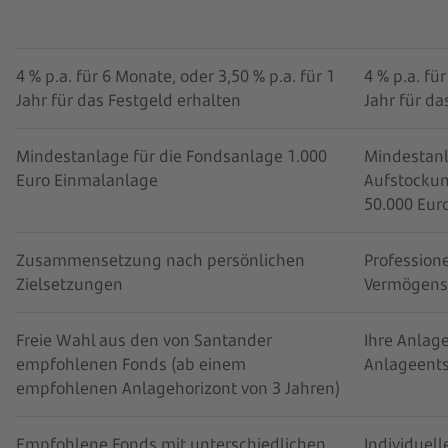
4 % p.a. für 6 Monate, oder 3,50 % p.a. für 1
4 % p.a. fü
Jahr für das Festgeld erhalten
Jahr für da
Mindestanlage für die Fondsanlage 1.000
Mindestan
Euro Einmalanlage
Aufstockun
50.000 Eur
Zusammensetzung nach persönlichen
Profession
Zielsetzungen
Vermögens
Freie Wahl aus den von Santander
Ihre Anlag
empfohlenen Fonds (ab einem
Anlageents
empfohlenen Anlagehorizont von 3 Jahren)
Empfohlene Fonds mit unterschiedlichen
Individuell