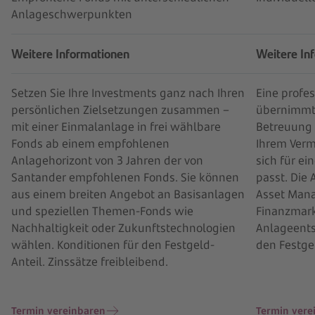
Anlageschwerpunkten
Weitere Informationen
Weitere In
Setzen Sie Ihre Investments ganz nach Ihren
Eine profe
persönlichen Zielsetzungen zusammen –
übernimmt 
mit einer Einmalanlage in frei wählbare
Betreuung 
Fonds ab einem empfohlenen
Ihrem Verm
Anlagehorizont von 3 Jahren der von
sich für ei
Santander empfohlenen Fonds. Sie können
passt. Die
aus einem breiten Angebot an Basisanlagen
Asset Mana
und speziellen Themen-Fonds wie
Finanzmarkt
Nachhaltigkeit oder Zukunftstechnologien
Anlageents
wählen. Konditionen für den Festgeld-
den Festgel
Anteil. Zinssätze freibleibend.
Termin vereinbaren
Termin vere