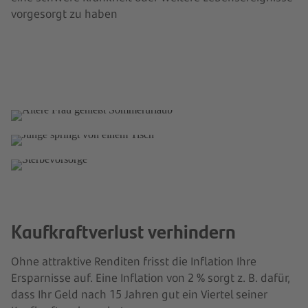
vorgesorgt zu haben
Welche Produktlösung ist für Sie sinnvoll?
Schaffen Sie für Ihre Liebsten optimale
Machen Sie mehr aus Ihrem Vermögen!
Sterbevorsorge
Startbedingungen auf dem Weg ins eigene
Leben. Mit ERGO!
Sorgen Sie jetzt schon dafür, dass Ihre
Produkt ansehen
Angehörigen im Trauerfall entlastet werden.
Produkt ansehen
Produkt ansehen
Kaufkraftverlust verhindern
Ohne attraktive Renditen frisst die Inflation Ihre
Ersparnisse auf. Eine Inflation von 2 % sorgt z. B. dafür,
dass Ihr Geld nach 15 Jahren gut ein Viertel seiner