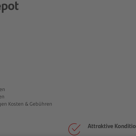
epot
gen
en
igen Kosten & Gebühren
Attraktive Konditi