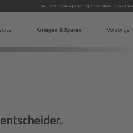
Über uns
Karriere
Kooperationspartner
Filiale finden
Termi
edite
Anlegen & Sparen
Vorsorgen
tentscheider.