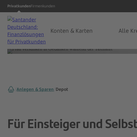
Sie möchten lieber eine persönliche Beratung?
Privatkunden
Firmenkunden
Termin vereinbaren
Konten & Karten
Alle Kr
Anlegen & Sparen
Depot
Für Einsteiger und Selbs