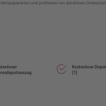
rtpapierarten und profitieren von attraktiven Orderprovisio
stenloser
Kostenlose Depo
hresdepotauszug
(1)