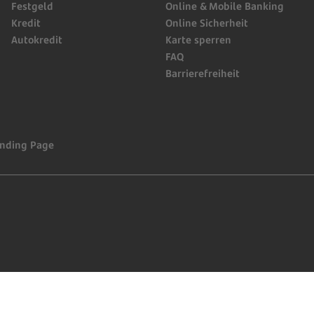
Festgeld
Online & Mobile Banking
Kredit
Online Sicherheit
Autokredit
Karte sperren
FAQ
Barrierefreiheit
nding Page