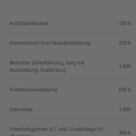
Arzt/Standesamt
150 bis
Krematorium (nur Feuerbestattung)
250 bis
Bestatter (Überführung, Sarg mit
1.000 b
Ausstattung, Grabkreuz)
Friedhofsverwaltung
600 bis
Steinmetz
1.400 b
Friedhofsgärtner (z.T. inkl. Grabpflege für
300 bis