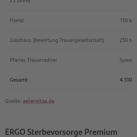
25 Jahre)
Florist
150 bis
Gasthaus (Bewirtung Trauergesellschaft)
250 bis
Pfarrer, Trauerredner
Spende 
Gesamt
4.100 b
Quelle:
aeternitas.de
ERGO Sterbevorsorge Premium