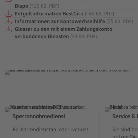
Dispo
(120 KB, PDF)
Entgeltinformation BestGiro
(168 KB, PDF)
Der Kontowechselservice
Informationen zur Kontowechselhilfe
(35 KB, PDF)
Glossar zu den mit einem Zahlungskonto
Jetzt Kontowechsel einfach, bequem und schnell
verbundenen Diensten
(43 KB, PDF)
von zu Hause oder in der Filiale durchführen.
Service ansehen
Sperrannahmedienst
Service &
Bei Kartendiebstahl oder -verlust.
Sie sind b
nutzen Sie 