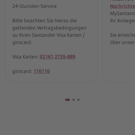
24-Stunden-Service
Nachricht
MySantande
Bitte beachten Sie hierzu die
Ihr Anliege
geltenden Vertragsbedingungen
zu Ihren Santander Visa Karten /
Sie erreich
girocard.
über unse
Visa Karten:
02161 2729-889
girocard:
116116
Unser Angebot für Studenten
Das BestGiro Student – kostenlose Kontoführung
und bequemes MySantander Online Banking.
Konto für Studenten entdecken