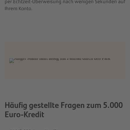
5.000 Euro-Kredit der Openbank
per Echtzeit-Überweisung nach wenigen Sekunden auf
Ihrem Konto.
Sie interessieren sich für den günstigen 5.000
Euro Kredit der Santander? Jetzt Kredit
anfragen!
Kredit anfragen
Häufig gestellte Fragen zum 5.000
Euro-Kredit